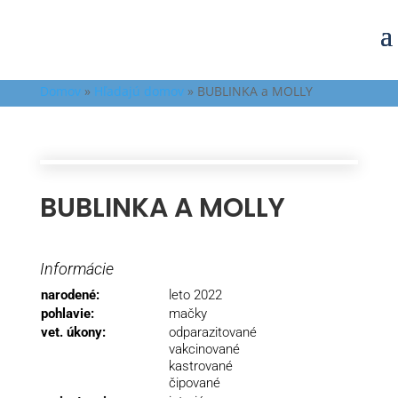
Domov
»
Hľadajú domov
»
BUBLINKA a MOLLY
BUBLINKA A MOLLY
Informácie
narodené:
leto 2022
pohlavie:
mačky
vet. úkony:
odparazitované
vakcinované
kastrované
čipované