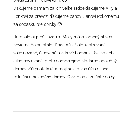
predátorom – človekom. 🙁
Ďakujeme dámam za ich veľké srdce,ďakujeme Viky a
Tonkovi za prevoz, ďakujeme pánovi Jánovi Pokornému
za dočasku pre opičky 🙂
Bambule si prešli svojím. Molly má zalomený chvost,
nevieme čo sa stalo. Dnes sú už ale kastrované,
vakcinované, čipované a zdravé bambule. Sú na seba
silno naviazané, preto samozrejme hľadáme spoločný
domov. Sú priateľské a mojkacie a zaslúžia si svoj
milujúci a bezpečný domov. Ozvite sa a zalúbte sa 🙂