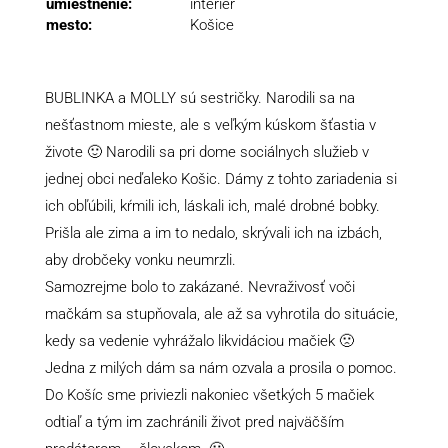
umiestnenie:
interiér
mesto:
Košice
BUBLINKA a MOLLY sú sestričky. Narodili sa na
nešťastnom mieste, ale s veľkým kúskom šťastia v
živote 🙂 Narodili sa pri dome sociálnych služieb v
jednej obci neďaleko Košic. Dámy z tohto zariadenia si
ich obľúbili, kŕmili ich, láskali ich, malé drobné bobky.
Prišla ale zima a im to nedalo, skrývali ich na izbách,
aby drobčeky vonku neumrzli.
Samozrejme bolo to zakázané. Nevraživosť voči
mačkám sa stupňovala, ale až sa vyhrotila do situácie,
kedy sa vedenie vyhrážalo likvidáciou mačiek 🙁
Jedna z milých dám sa nám ozvala a prosila o pomoc.
Do Košíc sme priviezli nakoniec všetkých 5 mačiek
odtiaľ a tým im zachránili život pred najväčším