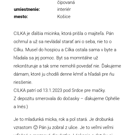
čipovaná
umiestnenie:
interiér
mesto:
Košice
CILKA je ďalšia micinka, ktorá prišla o majiteľa. Pán
ochrnul a už sa nevládal starať ani o seba, nie to o
Cilku. Musel do hospicu a Cilka ostala sama v byte a
hľadala sa jej pomoc. Byt sa momntálne už
rekonšturuje a tak sme nemohli povedať nie. Ďakujeme
dámam, ktoré ju chodili denne kŕmiť a hľadali pre ňu
riesšenie.
CILKA patrí od 13.1.2023 pod Srdce pre mačky.
Z depozitu smerovala do dočasky – ďakujeme Ophélie
a Inés:)
Je to mladunká micka, rok a pol stará. Je drobunká
vzrastom 🙂 Pán ju zobral z ulice. Je to veľmi veľmi