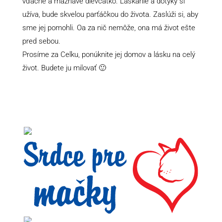
vďačné a maznavé dievčatko. Láskanie a dotyky si
užíva, bude skvelou parťáčkou do života. Zaslúži si, aby
sme jej pomohli. Oa za nič nemôže, ona má život ešte
pred sebou.
Prosíme za Celku, ponúknite jej domov a lásku na celý
život. Budete ju milovať 🙂