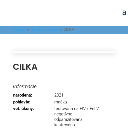
Domov
»
Hľadajú domov
»
CILKA
CILKA
Informácie
narodená:
2021
pohlavie:
mačka
vet. úkony:
testovaná na FIV / FeLV
negatívne
odparazitovaná
kastrovaná