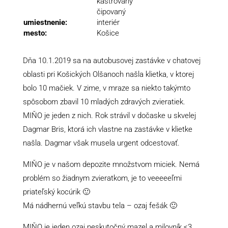
kastrovaný
čipovaný
umiestnenie:
interiér
mesto:
Košice
Dňa 10.1.2019 sa na autobusovej zastávke v chatovej
oblasti pri Košických Olšanoch našla klietka, v ktorej
bolo 10 mačiek. V zime, v mraze sa niekto takýmto
spôsobom zbavil 10 mladých zdravých zvieratiek.
MIŇO je jeden z nich. Rok strávil v dočaske u skvelej
Dagmar Bris, ktorá ich vlastne na zastávke v klietke
našla. Dagmar však musela urgent odcestovať.
MIŇO je v našom depozite množstvom miciek. Nemá
problém so žiadnym zvieratkom, je to veeeeeľmi
priateľský kocúrik 🙂
Má nádhernú veľkú stavbu tela – ozaj fešák 🙂
MIŇO je jeden ozaj neskutočný mazel a milovník <3