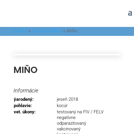
Domov
»
Hľadajú domov
»
MiŇo
MIŇO
Informácie
ýarodený:
jeseň 2018
pohlavie:
kocúr
vet. úkony:
testovaný na FIV / FELV
negatívne
odparazitovaný
vakcinovaný