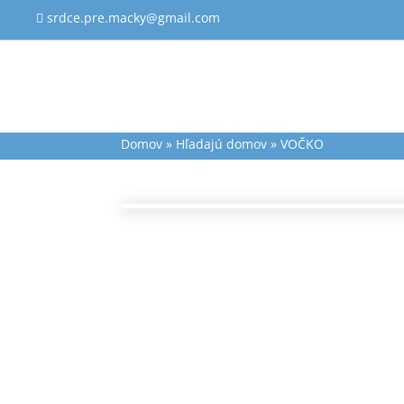
srdce.pre.macky@gmail.com

Domov
»
Hľadajú domov
»
VOČKO