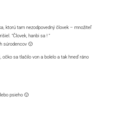
rka, ktorú tam nezodpovedný človek – množiteľ
šiel. “Človek, hanbi sa ! ”
ch súrodencov 🙁
 očko sa tlačilo von a bolelo a tak hneď ráno
lebo psieho 🙂