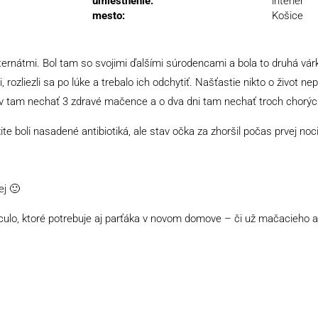
umiestnenie:
interiér
mesto:
Košice
ernátmi. Bol tam so svojimi ďalšími súrodencami a bola to druhá vá
ozliezli sa po lúke a trebalo ich odchytiť. Našťastie nikto o život nepri
ajprv tam nechať 3 zdravé mačence a o dva dni tam nechať troch chorý
boli nasadené antibiotiká, ale stav očka za zhoršil počas prvej noci,
ej 🙂
ulo, ktoré potrebuje aj parťáka v novom domove – či už mačacieho a