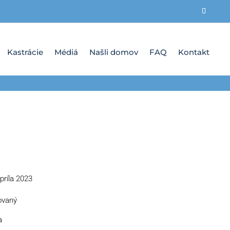
Kastrácie
Médiá
Našli domov
FAQ
Kontakt
príla 2023
ovaný
a