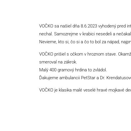
VOČKO sa našiel dňa 8.6.2023 vyhodený pred int
nechal. Samozrejme v krabici nesedeli a nečakali, r
Nevieme, kto si, čo si a čo to bol za nápad, n
VOČKO prišiel s očkom v hroznom stave. Okamžite 
smeroval na zákrok.
Malý 400 gramový hrdina to zvládol.
Ďakujeme ambulancii PetStar a Dr. Krendatusov
VOČKO je klasika malé veselé hravé mojkavé dec